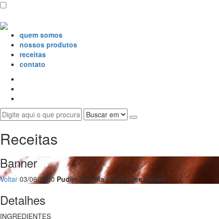
quem somos
nossos produtos
receitas
contato
Receitas
Banner
Voltar
03/06/2020
Pudim de chia com nozes pecan
Detalhes
INGREDIENTES