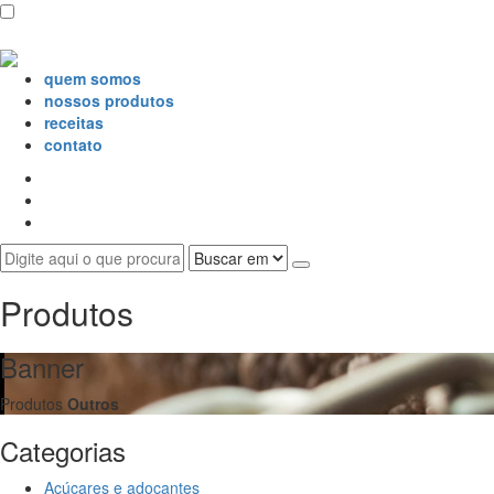
quem somos
nossos produtos
receitas
contato
Produtos
Banner
Produtos
Outros
Categorias
Açúcares e adoçantes